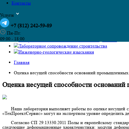
Контакты
Испытание кирпича, бетонной плитки и натурального 
Испытание свай на сплошность
Услуги
Испытания лифтовых петель и балок
Испытания пожарных лестниц и обследование огражд
+7 (812) 242-59-89
Определение толщины покрытия лакокрасочных матер
Пн-Пт:
Испытание анкеров и креплений на вырыв
09:00 - 18:00
Контроль момента затяжки болтовых соединений
Лабораторное сопровождение строительства
Инженерно-геологические изыскания
Главная
Оценка несущей способности оснований промышленных
Оценка несущей способности оснований
Наша лаборатория выполняет работы по оценке несущей 
«ТехПроектСервис» могут на экспертном уровне определить 
Согласно СП 29.13330.2011 Полы и европейскому стандар
следующие деформационные характеристики: модули деформ