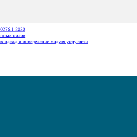
0276.1-2020
енных полов
х одежд и определение модуля упругости
нений (ВИК)
азрушающий
 и ее расположения