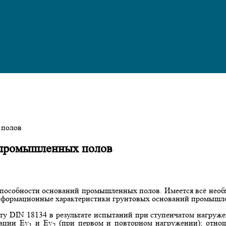
камня
ений кровли
иалов
 полов
 промышленных полов
способности оснований промышленных полов. Имеется всё нео
деформационные характеристики грунтовых оснований промышл
ту DIN 18134 в результате испытаний при ступенчатом нагруж
ации Ev
и Ev
(при первом и повторном нагружении); отно
1
2