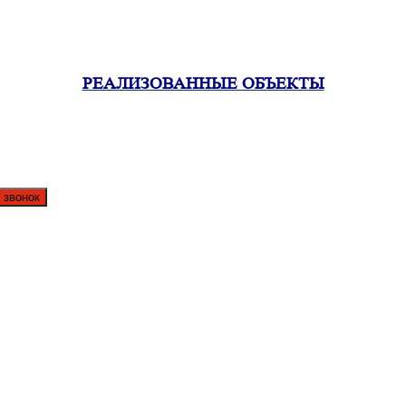
РЕАЛИЗОВАННЫЕ ОБЪЕКТЫ
особности, определение модуля деформации, модуля упругости
 звонок