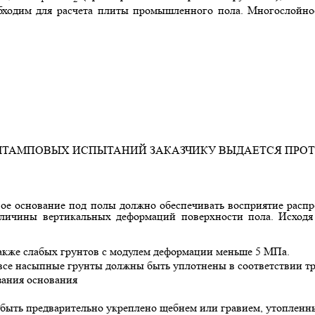
обходим для расчета плиты промышленного пола. Многослойн
 ШТАМПОВЫХ ИСПЫТАНИЙ ЗАКАЗЧИКУ ВЫДАЕТСЯ ПРО
вое основание под полы должно обеспечивать восприятие расп
еличины вертикальных деформаций поверхности пола. Исходя
также слабых грунтов с модулем деформации меньше 5 МПа.
 все насыпные грунты должны быть уплотнены в соответствии т
зания основания
 быть предварительно укреплено щебнем или гравием, утопленны