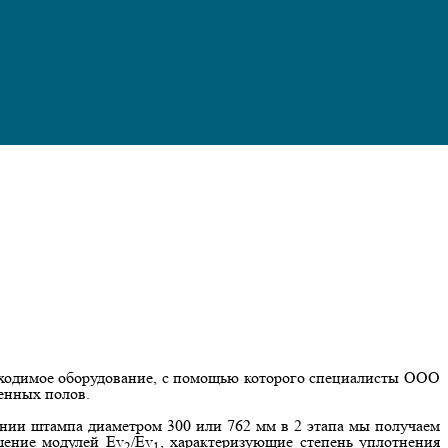
бходимое оборудование, с помощью которого специалисты ООО
енных полов.
ении штампа диаметром 300 или 762 мм в 2 этапа мы получаем
шение модулей Ev
/Ev
, характеризующие степень уплотнения
2
1